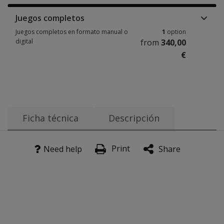
Juegos completos
Juegos completos en formato manual o
1
option
digital
from
340,00
€
Juegos completos en formato manual o digital 1 option from 340,00 €
Ficha técnica
Descripción
La Baneta evalúa los trastornos del aprendizaje, así como
Aplicación:
Manual
Print
Need help
Share
La BANETA es lo suficientemente analítica para poder deter
Corrección:
Manual
Incluye la evaluación de algunas funciones sensoriales y
Clasificación:
B
Versión original: México [Insert image 3]