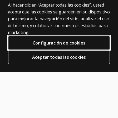
Al hacer clic en “Aceptar todas las cookies”, usted
Nuestras pruebas
acepta que las cookies se guarden en su dispositivo
Evaluación digital
para mejorar la navegación del sitio, analizar el uso
Temas destacados
del mismo, y colaborar con nuestros estudios para
Catálogo
online
marketing.
INFORMACIÓN LEGAL
Configuración de cookies
Política de privacidad
Condiciones generales de uso
Aceptar todas las cookies
Política de cookies
Política de privacidad de plataformas digitales
AYUDA
Contacte con nosotros
Estado de pedidos
ACERCA DE PEARSON
Sobre nosotros
Asesoramiento técnico