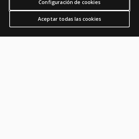
Configuración de cookies
Política de privacidad
Condiciones generales de uso
Aceptar todas las cookies
Política de cookies
Política de privacidad de plataformas digitales
AYUDA
Contacte con nosotros
Estado de pedidos
ACERCA DE PEARSON
Sobre nosotros
Asesoramiento técnico
Oficinas internacionales
España