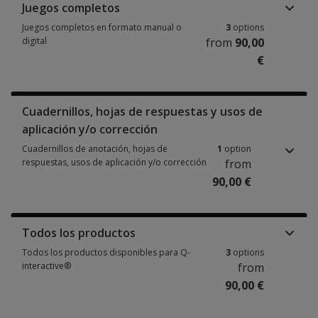
Juegos completos
Juegos completos en formato manual o
3
options
digital
from
90,00
€
Juegos completos en formato manual o digital 3 options from 90,00 €
Cuadernillos, hojas de respuestas y usos de
aplicación y/o corrección
Cuadernillos de anotación, hojas de
1
option
respuestas, usos de aplicación y/o corrección
from
90,00 €
Cuadernillos de anotación, hojas de respuestas, usos de aplicación y/o c
Todos los productos
Todos los productos disponibles para Q-
3
options
interactive®
from
90,00 €
Todos los productos disponibles para Q-interactive® 3 options from 90,