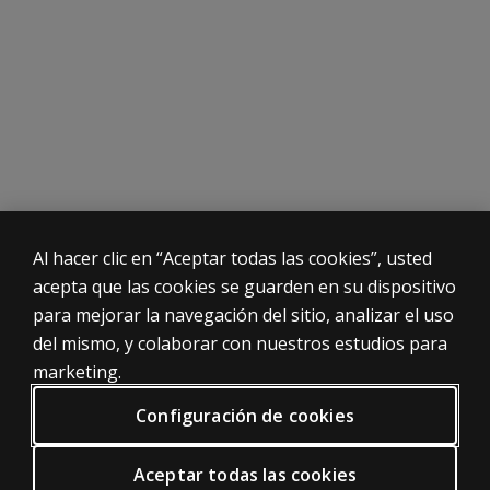
Individual
-Tareas y materiales en formato lúdico, aumentando la mo
-Baremos en rango de 10 días que ofrecen un mayor nivel 
Escalas de la Bayley-III:
Escala Cognitiva: preferencia visual, atención, memoria,
Escala Motora: motrocidad fina y gruesa.
PRODUCTOS
Escala Lenguaje: lenguaje receptivo y expresivo.
Al hacer clic en “Aceptar todas las cookies”, usted
Nuestras pruebas
acepta que las cookies se guarden en su dispositivo
Evaluación digital
para mejorar la navegación del sitio, analizar el uso
Temas destacados
del mismo, y colaborar con nuestros estudios para
Catálogo
online
marketing.
INFORMACIÓN LEGAL
Configuración de cookies
Política de privacidad
Condiciones generales de uso
Aceptar todas las cookies