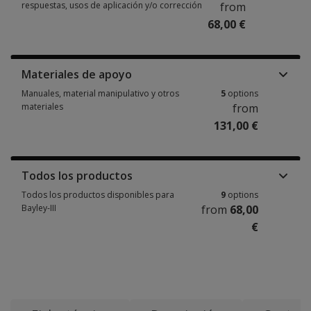
respuestas, usos de aplicación y/o corrección
from
68,00 €
Cuadernillos de anotación, hojas de respuestas, usos de aplicación y/o c
Materiales de apoyo
Manuales, material manipulativo y otros
5
options
materiales
from
131,00 €
Manuales, material manipulativo y otros materiales 5 options from 131,00
Todos los productos
Todos los productos disponibles para
9
options
Bayley-III
from
68,00
€
Todos los productos disponibles para Bayley-III 9 options from 68,00 €