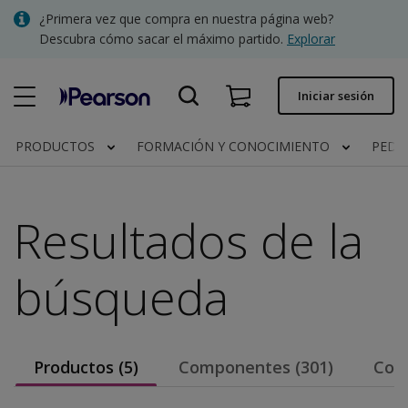
Skip
¿Primera vez que compra en nuestra página web?
to
Descubra cómo sacar el máximo partido.
Explorar
main
content
Pedido rápido
Iniciar sesión
Estado del pedido
PRODUCTOS
FORMACIÓN Y CONOCIMIENTO
PEDI
Facturas
Contacto
Resultados de la
búsqueda
Clínica | España
Productos (5)
Componentes (301)
Cont