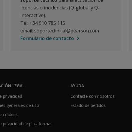
soporte técnico
para la activación de
licencias o incidencias (Q-global y Q-
interactive).
Tel: +34 910 785 115
email: soporteclinical@pearson.com
Formulario de contacto
CIÓN LEGAL
AYUDA
de privacidad
Contacte con nosotros
nes generales de uso
Estado de pedidos
de cookies
de privacidad de plataformas