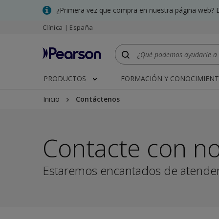
Skip
¿Primera vez que compra en nuestra página web? 
to
Clínica | España
main
content
PRODUCTOS
FORMACIÓN Y CONOCIMIEN
Inicio
Contáctenos
Contacte con n
Estaremos encantados de atender