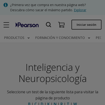
Skip
¿Primera vez que compra en nuestra página web?
to
Descubra cómo sacar el máximo partido.
Explorar
main
content
Pedido rápido
Iniciar sesión
Estado del pedido
PRODUCTOS
FORMACIÓN Y CONOCIMIENTO
PEDI
Facturas
Contacto
Inteligencia y
Clínica | España
Neuropsicología
Seleccione un test de la siguiente lista para visitar la
página de producto
B
|
C
|
D
|
K
|
N
|
R
|
T
|
W