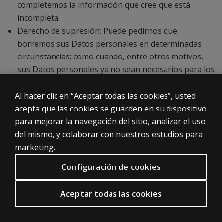
completemos la información que cree que está
incompleta.
Derecho de supresión: Puede pedirnos que
borremos sus Datos personales en determinadas
circunstancias; como cuando, entre otros motivos,
sus Datos personales ya no sean necesarios para los
fines que fueron recogidos.
Derecho a oponerse al tratamiento: Puede objetar el
Al hacer clic en “Aceptar todas las cookies”, usted
tratamiento de sus Datos personales, incluida la
acepta que las cookies se guarden en su dispositivo
elaboración de perfiles, cuando los procesemos
para mejorar la navegación del sitio, analizar el uso
sobre la base de un interés legítimo. En ese caso,
del mismo, y colaborar con nuestros estudios para
dejaremos de tratar sus Datos personales salvo por
marketing.
motivos legítimos imperiosos, o el ejercicio o la
Configuración de cookies
defensa de posibles reclamaciones.
Derecho a la limitación del tratamiento: En
Aceptar todas las cookies
determinadas circunstancias, podrá solicitar la
limitación del tratamiento, de modo que solo