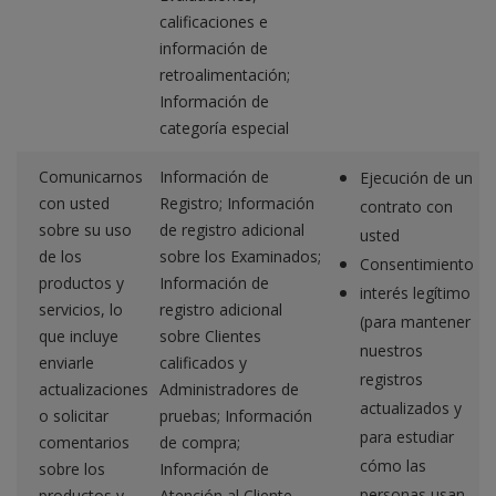
calificaciones e
información de
retroalimentación;
Información de
categoría especial
Comunicarnos
Información de
Ejecución de un
con usted
Registro; Información
contrato con
sobre su uso
de registro adicional
usted
de los
sobre los Examinados;
Consentimiento
productos y
Información de
interés legítimo
servicios, lo
registro adicional
(para mantener
que incluye
sobre Clientes
nuestros
enviarle
calificados y
registros
actualizaciones
Administradores de
actualizados y
o solicitar
pruebas; Información
para estudiar
comentarios
de compra;
cómo las
sobre los
Información de
personas usan
productos y
Atención al Cliente