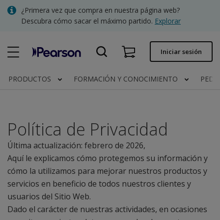
Skip
¿Primera vez que compra en nuestra página web?
to
Descubra cómo sacar el máximo partido.
Explorar
main
content
Pedido rápido
Iniciar sesión
Estado del pedido
PRODUCTOS
FORMACIÓN Y CONOCIMIENTO
PEDI
Facturas
Contacto
Política de Privacidad
Última actualización: febrero de 2026,
Clínica | España
Aquí le explicamos cómo protegemos su información y
cómo la utilizamos para mejorar nuestros productos y
servicios en beneficio de todos nuestros clientes y
usuarios del Sitio Web.
Dado el carácter de nuestras actividades, en ocasiones