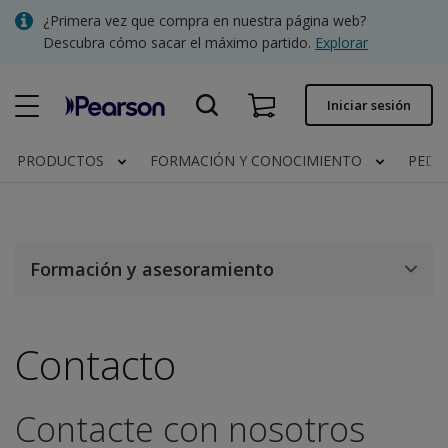
Skip
¿Primera vez que compra en nuestra página web?
to
Descubra cómo sacar el máximo partido.
Explorar
main
content
Pedido rápido
Iniciar sesión
Estado del pedido
PRODUCTOS
FORMACIÓN Y CONOCIMIENTO
PEDI
Facturas
Contacto
Formación y asesoramiento
Clínica | España
Contacto
Contacte con nosotros