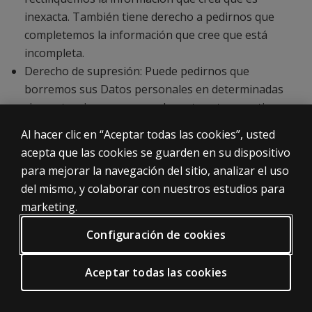
inexacta. También tiene derecho a pedirnos que
completemos la información que cree que está
incompleta.
Derecho de supresión: Puede pedirnos que
borremos sus Datos personales en determinadas
circunstancias; como cuando, entre otros motivos,
sus Datos personales ya no sean necesarios para los
Al hacer clic en “Aceptar todas las cookies”, usted
fines que fueron recogidos.
acepta que las cookies se guarden en su dispositivo
Derecho a oponerse al tratamiento: Puede objetar el
para mejorar la navegación del sitio, analizar el uso
tratamiento de sus Datos personales, incluida la
del mismo, y colaborar con nuestros estudios para
elaboración de perfiles, cuando los procesemos
marketing.
sobre la base de un interés legítimo. En ese caso,
dejaremos de tratar sus Datos personales salvo por
Configuración de cookies
motivos legítimos imperiosos, o el ejercicio o la
defensa de posibles reclamaciones.
Aceptar todas las cookies
Derecho a la limitación del tratamiento: En
determinadas circunstancias, podrá solicitar la