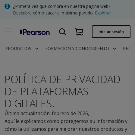
Skip
¿Primera vez que compra en nuestra página web?
to
Descubra cómo sacar el máximo partido.
Explorar
main
content
Pedido rápido
Iniciar sesión
Estado del pedido
PRODUCTOS
FORMACIÓN Y CONOCIMIENTO
PEDI
Facturas
Contacto
POLÍTICA DE PRIVACIDAD
DE PLATAFORMAS
Clínica | España
DIGITALES.
Última actualización: febrero de 2026,
Aquí le explicamos cómo protegemos su información y
cómo la utilizamos para mejorar nuestros productos y