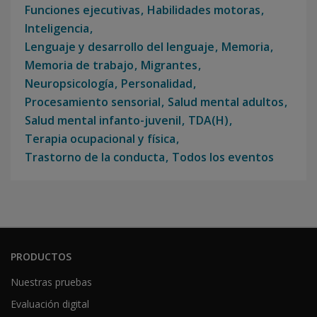
Funciones ejecutivas
Habilidades motoras
Inteligencia
Lenguaje y desarrollo del lenguaje
Memoria
Memoria de trabajo
Migrantes
Neuropsicología
Personalidad
Procesamiento sensorial
Salud mental adultos
Salud mental infanto-juvenil
TDA(H)
Terapia ocupacional y física
Trastorno de la conducta
Todos los eventos
PRODUCTOS
Nuestras pruebas
Evaluación digital