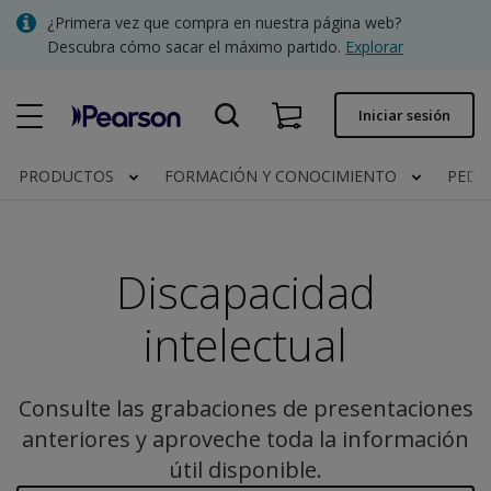
Skip
¿Primera vez que compra en nuestra página web?
to
Descubra cómo sacar el máximo partido.
Explorar
main
content
Pedido rápido
Iniciar sesión
Estado del pedido
PRODUCTOS
FORMACIÓN Y CONOCIMIENTO
PEDI
Facturas
Contacto
Discapacidad
intelectual
Clínica | España
Consulte las grabaciones de presentaciones
anteriores y aproveche toda la información
útil disponible.