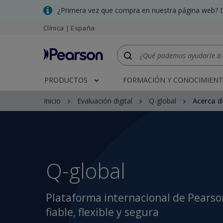
Skip
¿Primera vez que compra en nuestra página web? 
to
Clínica | España
main
content
PRODUCTOS
FORMACIÓN Y CONOCIMIEN
Q-global
Inicio
Evaluación digital
Q-global
Acerca d
Q-global
Plataforma internacional de Pearson
fiable, flexible y segura