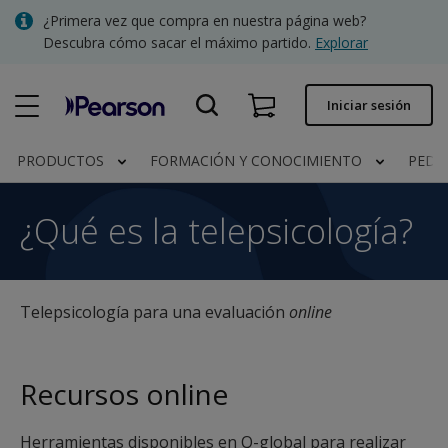
Skip
¿Primera vez que compra en nuestra página web?
to
Descubra cómo sacar el máximo partido.
Explorar
main
content
Pedido rápido
Iniciar sesión
Estado del pedido
PRODUCTOS
FORMACIÓN Y CONOCIMIENTO
PEDI
Facturas
¿Qué es la telepsicología
¿Qué es la telepsicología?
Contacto
Telepsicología para una evaluación
online
Clínica | España
Recursos online
Herramientas disponibles en Q-global para realizar