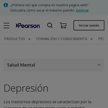
Skip
¿Primera vez que compra en nuestra página web?
to
Descubra cómo sacar el máximo partido.
Explorar
main
content
Pedido rápido
Iniciar sesión
Estado del pedido
PRODUCTOS
FORMACIÓN Y CONOCIMIENTO
PEDI
Facturas
Contacto
Salud Mental
Clínica | España
Depresión
Los trastornos depresivos se caracterizan por la