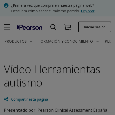
Skip
¿Primera vez que compra en nuestra página web?
to
Descubra cómo sacar el máximo partido.
Explorar
main
content
Pedido rápido
Iniciar sesión
Estado del pedido
PRODUCTOS
FORMACIÓN Y CONOCIMIENTO
PEDI
Facturas
Contacto
Vídeo Herramientas
autismo
Clínica | España
Compartir esta página
Presentado por:
Pearson Clinical Assessment España