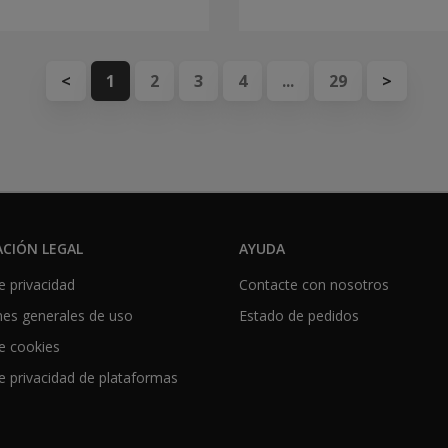
<
1
2
3
4
...
29
>
CIÓN LEGAL
AYUDA
de privacidad
Contacte con nosotros
nes generales de uso
Estado de pedidos
de cookies
de privacidad de plataformas