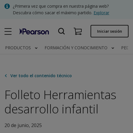
Skip
¿Primera vez que compra en nuestra página web?
to
Descubra cómo sacar el máximo partido.
Explorar
main
content
Pedido rápido
Iniciar sesión
Estado del pedido
PRODUCTOS
FORMACIÓN Y CONOCIMIENTO
PEDI
Facturas
Contacto
Ver todo el contenido técnico
Folleto Herramientas
Clínica | España
desarrollo infantil
20 de junio, 2025